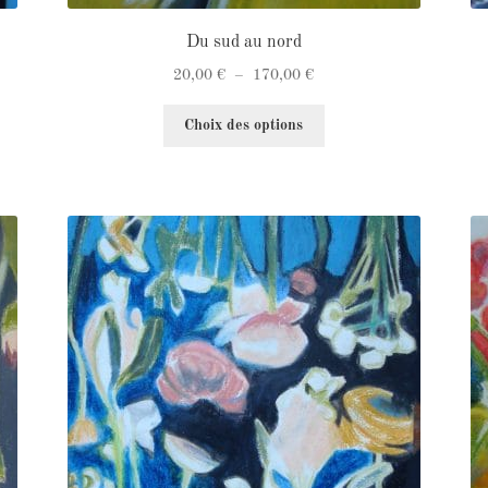
Du sud au nord
Plage
20,00
€
–
170,00
€
de
Ce
prix :
Choix des options
produit
20,00 €
a
à
plusieurs
170,00 €
variations.
Les
options
peuvent
être
choisies
sur
la
page
du
produit