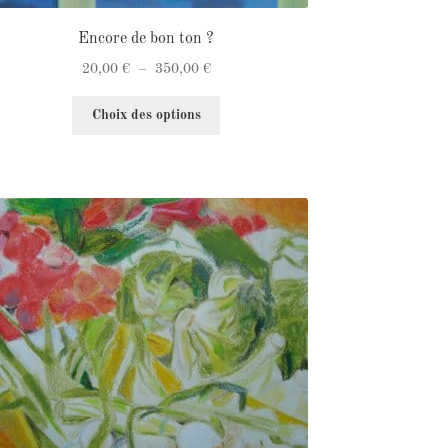
Encore de bon ton ?
Plage
20,00
€
–
350,00
€
de
Ce
prix :
Choix des options
produit
20,00 €
a
à
plusieurs
350,00 €
variations.
Les
options
peuvent
être
choisies
sur
la
page
du
produit