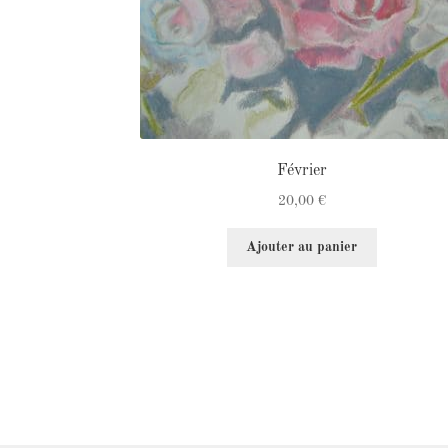
du
produit
Février
20,00
€
Ajouter au panier