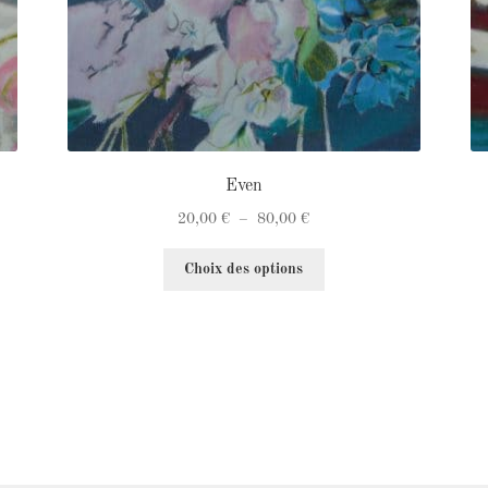
Even
Plage
20,00
€
–
80,00
€
de
Ce
prix :
Choix des options
produit
20,00 €
a
à
plusieurs
80,00 €
variations.
Les
options
peuvent
être
choisies