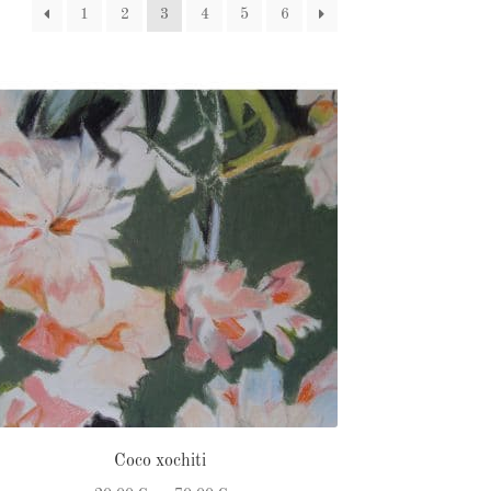
1
2
3
4
5
6
Coco xochiti