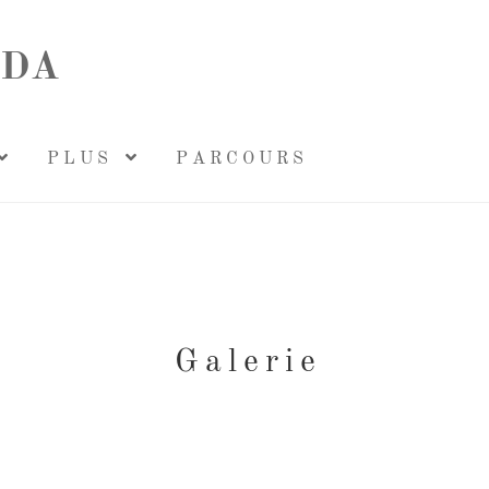
EDA
P L U S
P A R C O U R S
G a l e r i e