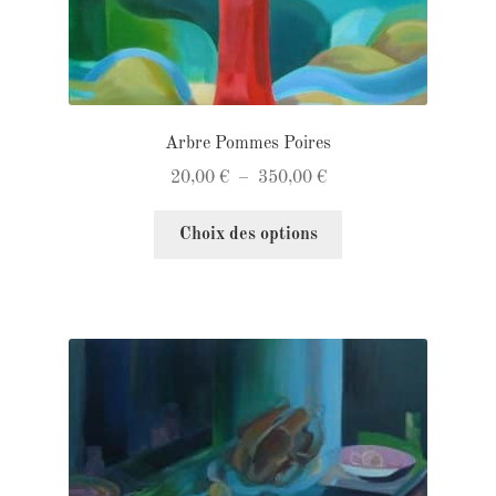
produit
Arbre Pommes Poires
Plage
20,00
€
–
350,00
€
de
Ce
prix :
Choix des options
produit
20,00 €
a
à
plusieurs
350,00 €
variations.
Les
options
peuvent
être
choisies