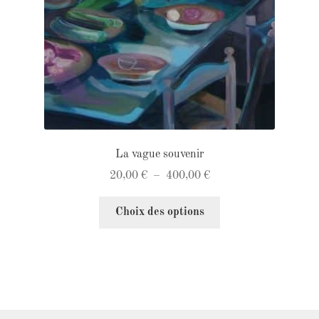
sur
la
page
du
produit
La vague souvenir
Plage
20,00
€
–
400,00
€
de
Ce
prix :
Choix des options
produit
20,00 €
a
à
plusieurs
400,00 €
variations.
Les
options