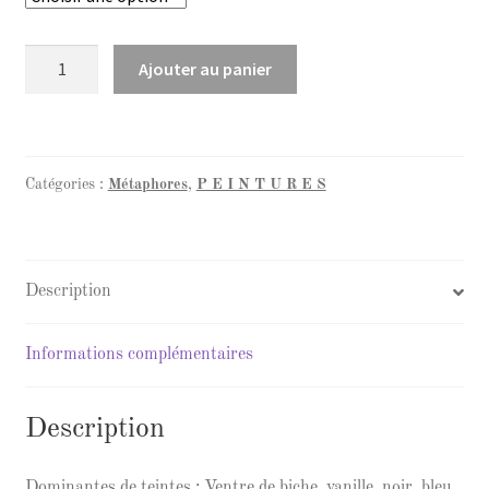
550,00 €
quantité
Ajouter au panier
de
A.O.C
Catégories :
Métaphores
,
P E I N T U R E S
Description
Informations complémentaires
Description
Dominantes de teintes : Ventre de biche, vanille, noir, bleu