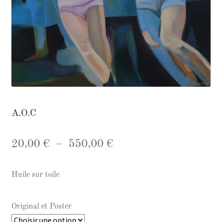
A.O.C
Plage
20,00
€
–
550,00
€
de
Huile sur toile
prix :
20,00 €
Original et Poster
à