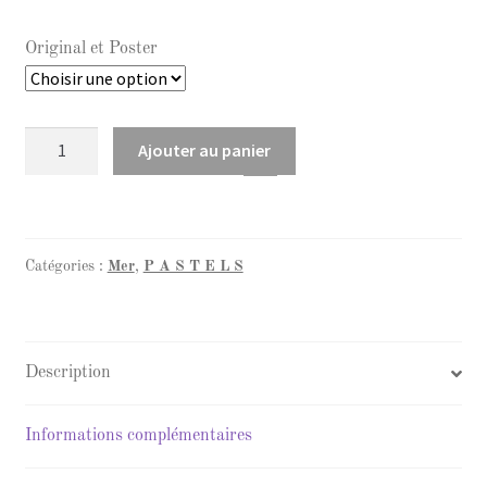
110,00 €
Original et Poster
quantité
Ajouter au panier
de
Corail
blanc
Catégories :
Mer
,
P A S T E L S
Description
Informations complémentaires